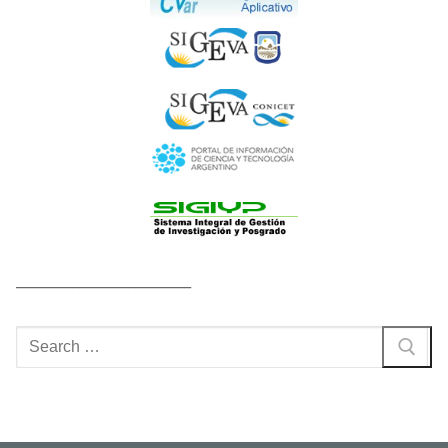
_________________________
Buscar
por: