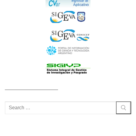
_________________________
Buscar
por: