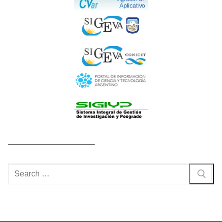
_________________________
Buscar
por: