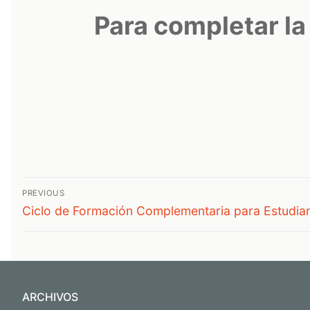
Para completar la
Navegación
PREVIOUS
Previous
de
Ciclo de Formación Complementaria para Estudia
post:
entradas
ARCHIVOS