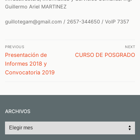
Guillermo Ariel MARTINEZ
guillotegam@gmail.com / 2657-344650 / VoIP 7357
Navegación
PREVIOUS
NEXT
de
Previous
Next
Presentación de
CURSO DE POSGRADO
post:
post:
entradas
Informes 2018 y
Convocatoria 2019
ARCHIVOS
Archivos