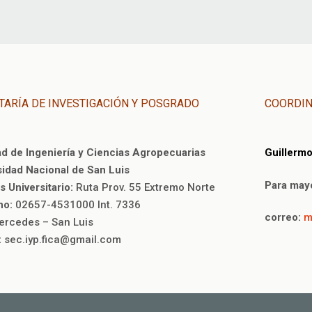
TARÍA DE INVESTIGACIÓN Y POSGRADO
COORDI
ad de Ingeniería y Ciencias Agropecuarias
Guillerm
sidad Nacional de San Luis
Para mayo
 Universitario:
Ruta Prov. 55 Extremo Norte
no:
02657-4531000 Int. 7336
correo:
m
Mercedes – San Luis
:
sec.iyp.fica@gmail.com