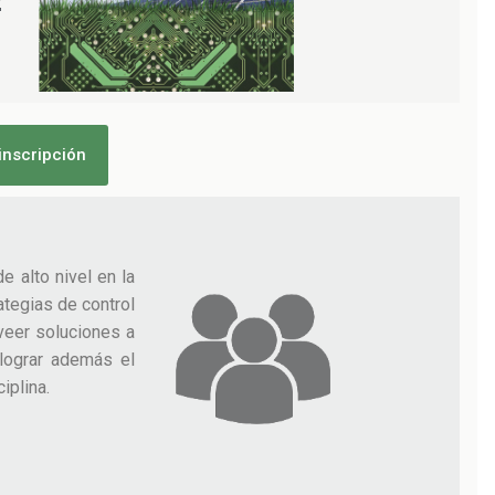
E
inscripción
e alto nivel en la
ategias de control
veer soluciones a
 lograr además el
iplina.