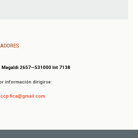
NADORES
o Magaldi 2657—531000 Int 7138
r información dirigirse:
ccp.fica@gmail.com