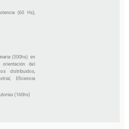
otencia (60 Hs),
naria (300hs): en
orientación del
s distribuidos,
rial, Eficiencia
utorías (160hs)