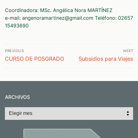
Coordinadora: MSc. Angélica Nora MARTÍNEZ
e-mail: angenoramartinez@gmail.com Teléfono: 02657
15493690
Navegación
PREVIOUS
NEXT
de
Previous
Next
CURSO DE POSGRADO
Subsidios para Viajes
post:
post:
entradas
ARCHIVOS
Archivos