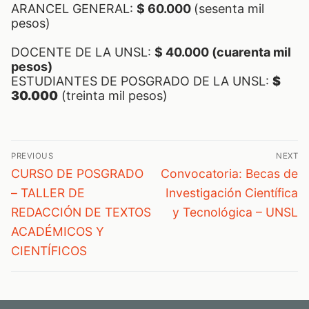
ARANCEL GENERAL:
$ 60.000
(sesenta mil
pesos)
DOCENTE DE LA UNSL:
$ 40.000 (cuarenta mil
pesos)
ESTUDIANTES DE POSGRADO DE LA UNSL:
$
30.000
(treinta mil pesos)
Navegación
PREVIOUS
NEXT
de
Previous
Next
CURSO DE POSGRADO
Convocatoria: Becas de
post:
post:
entradas
– TALLER DE
Investigación Científica
REDACCIÓN DE TEXTOS
y Tecnológica – UNSL
ACADÉMICOS Y
CIENTÍFICOS