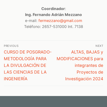
Coordinador
:
Ing. Fernando Adrián Mezzano
e-mail:
fermezzano@gmail.com
Teléfono: 2657-531000 Int. 7138
Navegación
PREVIOUS
NEXT
de
Previous
Next
CURSO DE POSGRADO-
ALTAS, BAJAS y
post:
post:
entradas
METODOLOGÍA PARA
MODIFICACIONES para
LA DIVULGACIÓN DE
integrantes de
LAS CIENCIAS DE LA
Proyectos de
INGENIERÍA
Investigación 2024