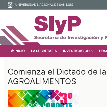
Ir
UNIVERSIDAD NACIONAL DE SAN LUIS
al
contenido
INICIO
LA SECRETARÍA
INVESTIGACIÓN
POS
Comienza el Dictado de 
AGROALIMENTOS